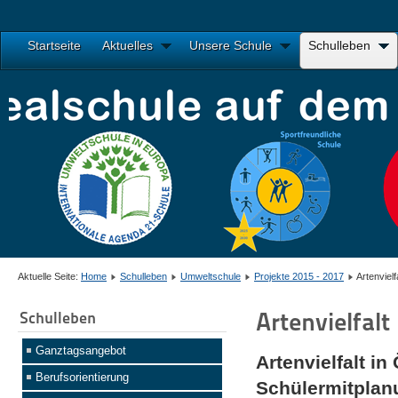
Startseite
Aktuelles
Unsere Schule
Schulleben
Aktuelle Seite:
Home
Schulleben
Umweltschule
Projekte 2015 - 2017
Artenviel
Artenvielfal
Schulleben
Ganztagsangebot
Artenvielfalt i
Berufsorientierung
Schülermitplan