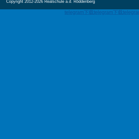
Copyright 2012-2026 Realschule a.d. Röddenberg
telegram下载
telegram下载
teleg