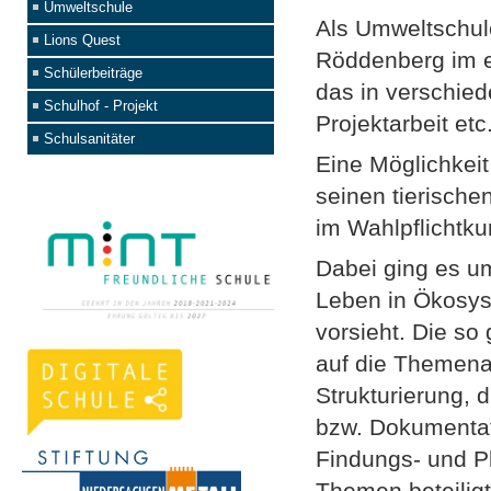
Umweltschule
Als Umweltschule
Lions Quest
Röddenberg im e
Schülerbeiträge
das in verschied
Schulhof - Projekt
Projektarbeit et
Schulsanitäter
Eine Möglichkei
seinen tierische
im Wahlpflichtku
Dabei ging es um
Leben in Ökosyst
vorsieht. Die s
auf die Themena
Strukturierung, 
bzw. Dokumentati
Findungs- und P
Themen beteiligt