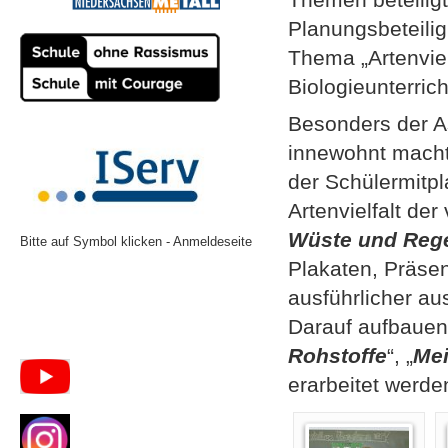
Planungsbeteilig
Thema „Artenviel
Biologieunterric
Besonders der A
innewohnt macht
der Schülermitpl
Artenvielfalt de
Wüste und Reg
Bitte auf Symbol klicken - Anmeldeseite
Plakaten, Präse
ausführlicher au
Darauf aufbauen
Rohstoffe
“, „
Mei
erarbeitet werde