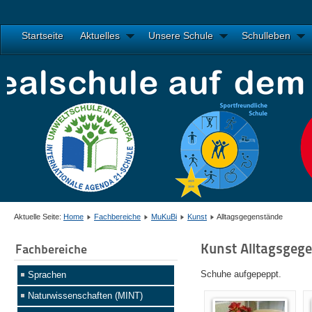
Startseite
Aktuelles
Unsere Schule
Schulleben
Aktuelle Seite:
Home
Fachbereiche
MuKuBi
Kunst
Alltagsgegenstände
Kunst Alltagsgeg
Fachbereiche
Schuhe aufgepeppt.
Sprachen
Naturwissenschaften (MINT)