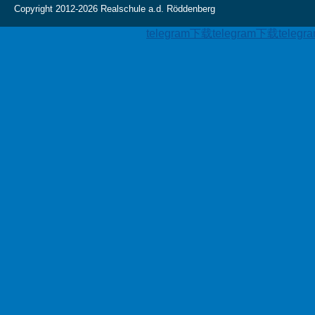
Copyright 2012-2026 Realschule a.d. Röddenberg
telegram下载
telegram下载
teleg