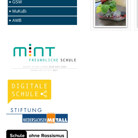
GSW
MuKuBi
AWB