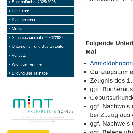
Epochalfächer 2025/2026
Formulare
Klassenlehrer
Mensa
Schulbuchausleihe 2026/2027
Folgende Unter
Unterrichts - und Busfahrzeiten
Mai
Von A-Z
Anmeldeboge
Wichtige Termine
Ganztagsanmel
Bildung und Teilhabe
Zeugnis des 1.
ggf. Bücheraus
Geburtsurkund
ggf. Nachweis 
bei Zuzug aus
ggf. Nachweis 
ggf. Belege üb