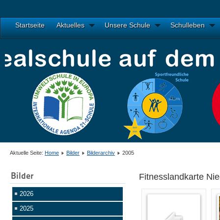
Startseite
Aktuelles
Unsere Schule
Schulleben
Aktuelle Seite:
Home
Bilder
Bilderarchiv
2005
Bilder
Fitnesslandkarte N
2026
2025