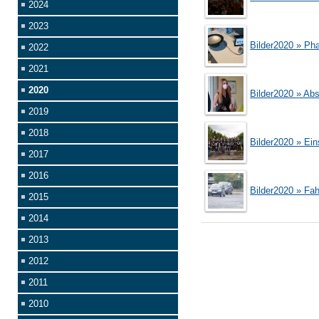
2024
2023
Bilder2020 » Ph
2022
2021
2020
Bilder2020 » Ab
2019
2018
Bilder2020 » Ei
2017
2016
Bilder2020 » Fah
2015
2014
2013
2012
2011
2010