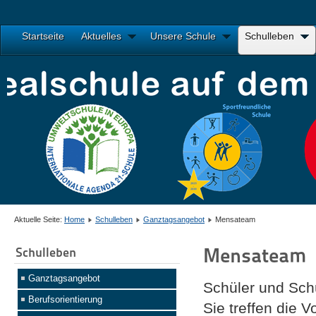
Startseite
Aktuelles
Unsere Schule
Schulleben
Aktuelle Seite:
Home
Schulleben
Ganztagsangebot
Mensateam
Mensateam
Schulleben
Ganztagsangebot
Schüler und Schü
Berufsorientierung
Sie treffen die 