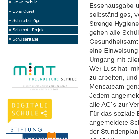
Umweltschule
Essenausgabe un
Lions Quest
selbständiges, v
Schülerbeiträge
Strenge Hygiene
Schulhof - Projekt
gehen alle Sch
Schulsanitäter
Gesundheitsamt 
eine Einweisung
Umgang mit alle
Wer Lust hat, m
zu arbeiten, und
Mensateam genau
Jedem angemeld
alle AG´s zur Ve
Für das soziale
angemeldete Sch
der Stundenplan