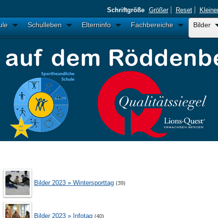
Schriftgröße
Größer
Reset
Kleine
ule
Schulleben
Elterninfo
Fachbereiche
Bilder
Bilder 2023 » Wintersporttag
(39)
Bilder 2023 » Infotag
(40)