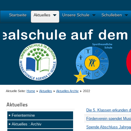
Startseite
Aktuelles
Unsere Schule
Schulleben
Aktuelle Seite:
Home
Aktuelles
Aktuelles Archiv
2022
Aktuelles
Die 5. Klassen erkunden d
Ferientermine
Förderverein spendet Mus
Aktuelles : Archiv
Spende Abschluss Jahrga