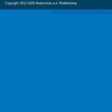
Copyright 2012-2026 Realschule a.d. Röddenberg
telegram下载
telegram下载
teleg