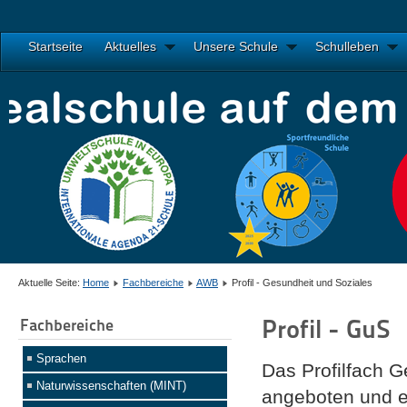
Startseite
Aktuelles
Unsere Schule
Schulleben
Aktuelle Seite:
Home
Fachbereiche
AWB
Profil - Gesundheit und Soziales
Profil - GuS
Fachbereiche
Sprachen
Das Profilfach G
Naturwissenschaften (MINT)
angeboten und er