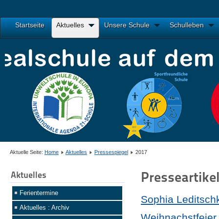
Startseite
Aktuelles
Unsere Schule
Schulleben
Aktuelle Seite:
Home
Aktuelles
Pressespiegel
2017
Presseartike
Aktuelles
Ferientermine
Sophia Leditsch
Aktuelles : Archiv
Weihnachstfeier