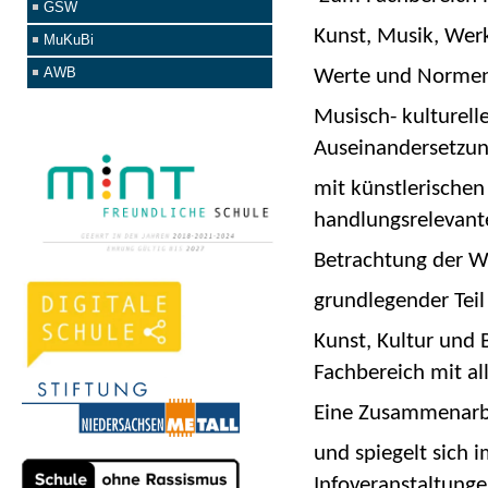
GSW
Kunst, Musik, Werk
MuKuBi
AWB
Werte und Norme
Musisch- kulturelle
Auseinandersetzu
mit künstlerischen 
handlungsrelevant
Betrachtung der We
grundlegender Teil
Kunst, Kultur und 
Fachbereich mit al
Eine Zusammenarbei
und spiegelt sich 
Infoveranstaltunge