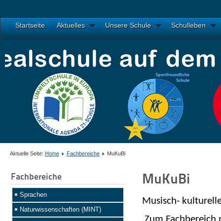
Startseite
Aktuelles
Unsere Schule
Schulleben
Aktuelle Seite:
Home
Fachbereiche
MuKuBi
MuKuBi
Fachbereiche
Sprachen
Musisch- kulturell
Naturwissenschaften (MINT)
Zum Fachbereich m