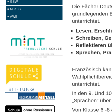
GSW
Die Fächer Deut
MuKuBi
grundlegenden B
AWB
unterrichtet.
Lesen, Erschl
Schreiben, Ge
Reflektieren 
Sprechen, Prä
Französisch kann
Wahlpflichtberei
unterrichtet.
In den 9. Und 10
„Sprachen“ über
Von Klasse 6 -8 