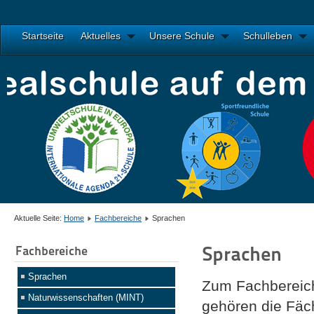
Startseite
Aktuelles
Unsere Schule
Schulleben
Aktuelle Seite:
Home
Fachbereiche
Sprachen
Sprachen
Fachbereiche
Sprachen
Zum Fachbereic
Naturwissenschaften (MINT)
gehören die Fä