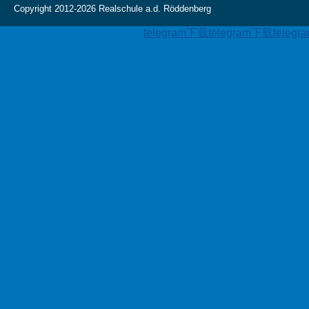
Copyright 2012-2026 Realschule a.d. Röddenberg
telegram下载
telegram下载
teleg