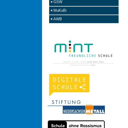
GSW
MuKuBi
AWB