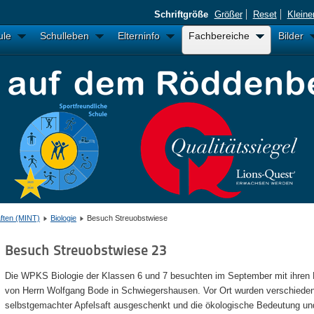
Schriftgröße
Größer
Reset
Kleine
ule
Schulleben
Elterninfo
Fachbereiche
Bilder
ften (MINT)
Biologie
Besuch Streuobstwiese
Besuch Streuobstwiese 23
Die WPKS Biologie der Klassen 6 und 7 besuchten im September mit ihren 
von Herrn Wolfgang Bode in Schwiegershausen. Vor Ort wurden verschiedene
selbstgemachter Apfelsaft ausgeschenkt und die ökologische Bedeutung und 