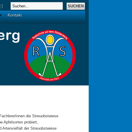
r
Kontakt
FachlererInnen die Streuobstwiese
 Apfelsorten probiert,
Artenvielfalt der Streuobstwiese