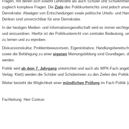
Fragen, mit denen sich sowohl Lehrkräfte als auch Schüler und Schülerinne
zugleich komplexe Fragen. Die
Ziele
des Politikunterrichts sind jedoch unv
Demokratie: Abwägen von Entscheidungen sowie politische Urteils- und Han
Denken sind unverzichtbar für eine Demokratie.
In der heutigen Medien- und Informationsgesellschaft wird es immer wichtiger,
und einzuordnen. Hierfür ist der Politikunterricht von zentraler Bedeutung,
zu lernen und zu erproben.
Diskussionskultur, Problembewusstsein, Eigeninitiative, Handlungsbereitsch
sowie die Befähigung zu einer
eigenen
Meinungsbildung sind Grundlagen, die 
werden.
Politik wird
ab dem 7. Jahrgang
unterrichtet und auch als WPK-Fach angebo
Verlag: Klett) werden die Schüler und Schülerinnen zu den Zielen des Politiku
Weiter besteht die Möglichkeit einer
mündlichen Prüfung
im Fach Politik 
Fachleitung: Herr Coskun