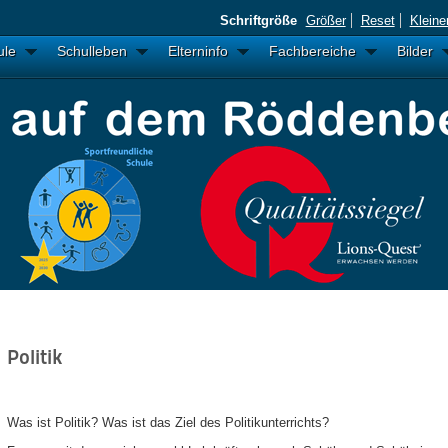
Schriftgröße
Größer
Reset
Kleine
ule
Schulleben
Elterninfo
Fachbereiche
Bilder
Politik
Was ist Politik? Was ist das Ziel des Politikunterrichts?