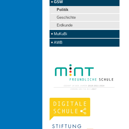
GSW
Politik
Geschichte
Erdkunde
MuKuBi
AWB